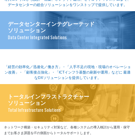
データセンターの総合ソリューションをワンストップで提供しています。
データセンターインテグレーテッド
ソリューション
Data Center Integrated Solutions
「経営の効率化／迅速化／働き方」・「人手不足の現地・現場のオペレーショ
ン改善」・「顧客接点強化」・「ICTインフラ基盤の刷新や運用」などに
最適
なDXソリューションを提供しています。
トータルインフラストラクチャー
ソリューション
Total Infrastructure Solutions
ネットワーク構築・セキュリティ対策など、各種システムの導入検討から運用・保守
までお客さま課題をITの側面からトータルサポートします。