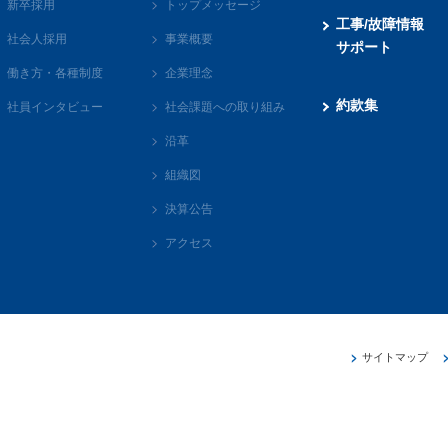
新卒採用
トップメッセージ
工事/故障情報
社会人採用
事業概要
サポート
働き方・各種制度
企業理念
約款集
社員インタビュー
社会課題への取り組み
沿革
組織図
決算公告
アクセス
サイトマップ