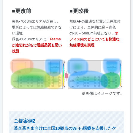
■更改前
■更改後
黄色-70dBmエリアが点在し、
無線APの最適な配置と天井取付
場所によっては無線接続できな
けにより、全体的に緑～青色
い環境
の-30～50dBm前後となり、
オ
緑色-60dBmエリアは、
Teams
フィス内のどこにいても快適な
が途切れがちで通話品質も悪い
無線環境を実現
状態
※画像はイメージです。
ご提案例2
某企業さま向けに全国10拠点のWi-Fi構築を支援したケ