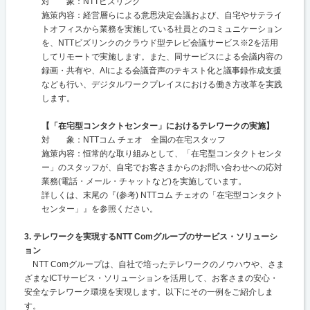
対 象：NTTビズリンク
施策内容：経営層らによる意思決定会議および、自宅やサテライ
トオフィスから業務を実施している社員とのコミュニケーション
を、NTTビズリンクのクラウド型テレビ会議サービス※2を活用
してリモートで実施します。また、同サービスによる会議内容の
録画・共有や、AIによる会議音声のテキスト化と議事録作成支援
なども行い、デジタルワークプレイスにおける働き方改革を実践
します。
【「在宅型コンタクトセンター」におけるテレワークの実施】
対 象：NTTコム チェオ 全国の在宅スタッフ
施策内容：恒常的な取り組みとして、「在宅型コンタクトセンタ
ー」のスタッフが、自宅でお客さまからのお問い合わせへの応対
業務(電話・メール・チャットなど)を実施しています。
詳しくは、末尾の『(参考) NTTコム チェオの「在宅型コンタクト
センター」』を参照ください。
3. テレワークを実現するNTT Comグループのサービス・ソリューシ
ョン
NTT Comグループは、自社で培ったテレワークのノウハウや、さま
ざまなICTサービス・ソリューションを活用して、お客さまの安心・
安全なテレワーク環境を実現します。以下にその一例をご紹介しま
す。