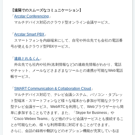
【遠隔でのスムーズなコミュニケーション】
「
Arcstar Conferencing
」
マルチデバイス対応のクラウド型オンライン会議サービス。
「
Arcstar Smart PBX
」
スマートフォンを内線端末にして、自宅や外出先でも会社の電話番
号が使えるクラウド型PBXサービス。
「
連絡とれるくん
」
外出先でも社内や社外(名刺情報など)の連絡先情報がわかり、電話
やチャット、メールなどさまざまなツールとの連携が可能なWeb電話
帳サービス。
「
SMART Communication & Collaboration Cloud
」
マルチデバイス対応で、テレビ会議システム、パソコン・タブレッ
ト型端末・スマートフォンなど様々な端末から参加が可能なクラウド
型テレビ会議サービス。WebRTCを利用して、Webブラウザーから簡
単に参加することもできます。また、「Skype for Business」や
「Cisco Webex Teams」など他のテレビ会議サービスとも接続するこ
とが可能なため、様々な利用環境に対応することができます。
さらに、会話の録画や翻訳などのオプション機能が充実しているほ