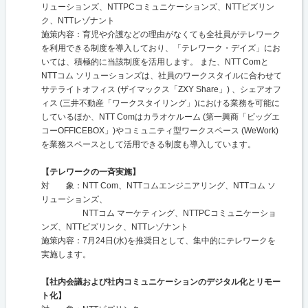
リューションズ、NTTPCコミュニケーションズ、NTTビズリン
ク、NTTレゾナント
施策内容：育児や介護などの理由がなくても全社員がテレワーク
を利用できる制度を導入しており、「テレワーク・デイズ」にお
いては、積極的に当該制度を活用します。 また、NTT Comと
NTTコム ソリューションズは、社員のワークスタイルに合わせて
サテライトオフィス (ザイマックス「ZXY Share」) 、シェアオフ
ィス (三井不動産「ワークスタイリング」)における業務を可能に
しているほか、NTT Comはカラオケルーム (第一興商「ビッグエ
コーOFFICEBOX」)やコミュニティ型ワークスペース (WeWork)
を業務スペースとして活用できる制度も導入しています。
【テレワークの一斉実施】
対 象：NTT Com、NTTコムエンジニアリング、NTTコム ソ
リューションズ、
NTTコム マーケティング、NTTPCコミュニケーショ
ンズ、NTTビズリンク、NTTレゾナント
施策内容：7月24日(水)を推奨日として、集中的にテレワークを
実施します。
【社内会議および社内コミュニケーションのデジタル化とリモー
ト化】