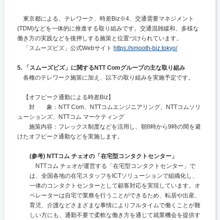
東京都による、テレワーク、時差Biz※4、交通需要マネジメント
(TDM)などを一体的に推進する取り組みです。交通混雑緩和、多様な
働き方の実践などを後押しする施策と位置づけられています。
「スムーズビズ」公式Webサイト
https://smooth-biz.tokyo/
5. 「スムーズビズ」に関するNTT Comグループの主な取り組み
各種のテレワーク施策に加え、以下の取り組みを実施予定です。
【オフピーク通勤による時差Biz】
対 象：NTT Com、NTTコムエンジニアリング、NTTコムソリ
ューションズ、NTTコム マーケティング
施策内容：フレックス制度などを活用し、朝8時から9時の間を避
けたオフピーク通勤などを実施します。
(参考) NTTコム チェオの「在宅型コンタクトセンター」
NTTコム チェオが運営する「在宅型コンタクトセンター」で
は、全国各地の在宅スタッフをICTソリューションで組織化し、
一体のコンタクトセンターとして顧客対応を実現しています。オ
ペレーターは自宅で業務を行うことができるため、転居や出産、
育児、介護などさまざまな事情によりフルタイムで働くことが難
しい方にも、通勤不要で柔軟な働き方を通じて就業機会を提供す