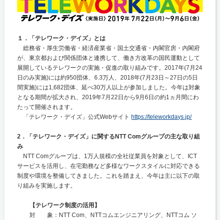
１．「テレワーク・デイズ」とは
総務省・厚生労働省・経済産業省・国土交通省・内閣官房・内閣府
が、東京都および関係団体と連携して、働き方改革の国民運動として
展開しているテレワークの実施・促進の取り組みです。2017年(7月24
日のみ実施)には約950団体、6.3万人、2018年(7月23日～27日の5日
間実施)には1,682団体、延べ30万人以上が参加しました。今年は対象
となる期間が拡大され、2019年7月22日から9月6日の約1ヵ月間にわ
たって開催されます。
「テレワーク・デイズ」公式Webサイト
https://teleworkdays.jp/
2．「テレワーク・デイズ」に関するNTT Comグループの主な取り組
み
NTT Comグループは、1万人規模の全社従業員を対象として、ICT
サービスを活用し、在宅勤務など多様なワークスタイルに対応できる
制度や環境を整備してきました。これを踏まえ、今年は主に以下の取
り組みを実施します。
【テレワーク制度の活用】
対 象：NTT Com、NTTコムエンジニアリング、NTTコム ソ