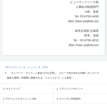
ヒューマンリソース部
人事給与制度部門
小林、喜多
Tel: 03-6700-4499
Mail: jinkei-pd@ntt.com
経営企画部 広報室
野本、滝田
Tel：03-6700-4010
Mail: hodo-cp@ntt.com
NTTビズリンク
ニュース
2019
「テレワーク・デイズ」に参加 ICTを活用し、グループ内の全社を対象にテレワーク
施策を展開～同期間に開催される「スムーズビズ」にも参加～
サイトマップ
プライバシーポリシー
ITサービスマネジメント方針
サイトのご利用条件