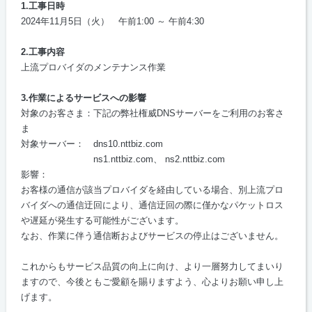
1.
工事日時
2024年11月5日（火） 午前1:00 ～ 午前4:30
2.
工事内容
上流プロバイダのメンテナンス作業
3.
作業によるサービスへの影響
対象のお客さま：下記の弊社権威
DNS
サーバーをご利用のお客さ
ま
対象サーバー：
dns10.nttbiz.com
ns1.nttbiz.com、
ns2.nttbiz.com
影響：
お客様の通信が該当プロバイダを経由している場合、別上流プロ
バイダへの通信迂回により、通信迂回の際に僅かなパケットロス
や遅延が発生する可能性がございます。
なお、作業に伴う通信断およびサービスの停止はございません。
これからもサービス品質の向上に向け、より一層努力してまいり
ますので、今後ともご愛顧を賜りますよう、心よりお願い申し上
げます。