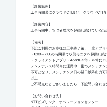
【影響範囲】
工事時間帯にクラウド
CTI
及び、クラウド
CTI
直
【影響内容】
工事時間中、管理者端末を起動し続けている場
【備考】
下記ご利用のお客様は工事終了後、一度アプリ
・
0:00
～
7:00
の時間帯で状態モニタを起動し続
・クライアントアプリ（
AgentBar
等）を常にロ
メンテナンス時間帯に運用中、且つメンテナン
不可となり、メンテナンス日の翌日以降出力可
以上
ご不明点などございましたら、下記問い合わせ
【お問い合わせ先】
NTTビズリンク オペレーションセンター