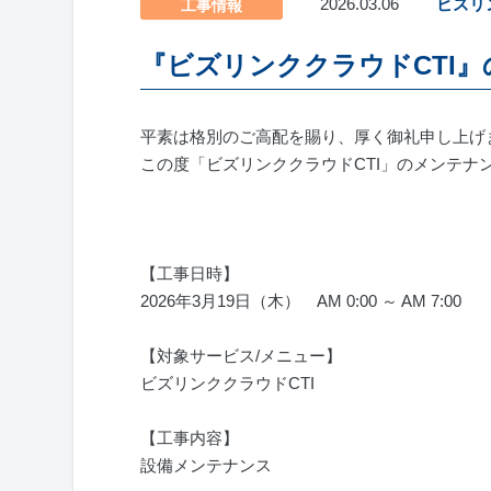
2026.03.06
ビズリ
工事情報
『ビズリンククラウドCTI
平素は格別のご高配を賜り、厚く御礼申し上げ
この度「ビズリンククラウド
CTI
」のメンテナ
【工事日時】
2026年
3
月
19
日（木） AM 0:00 ～
AM 7:00
【対象サービス
/
メニュー】
ビズリンククラウド
CTI
【工事内容】
設備メンテナンス