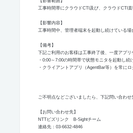
【影響範囲】
工事時間帯にクラウド
CTI
及び、クラウド
CTI
直
【影響内容】
工事時間中、管理者端末を起動し続けている場
【備考】
下記ご利用のお客様は工事終了後、一度アプリ
・
0:00
～
7:00
の時間帯で状態モニタを起動し続
・クライアントアプリ（
AgentBar
等）を常にロ
ご不明点などございましたら、下記問い合わせ
【お問い合わせ先】
NTTビズリンク
B-Sight
チーム
連絡先：
03-6632-4846