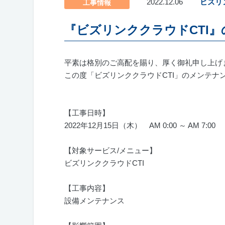
2022.12.06
ビズリ
工事情報
『ビズリンククラウドCTI
平素は格別のご高配を賜り、厚く御礼申し上げ
この度「ビズリンククラウド
CTI
」のメンテナ
【工事日時】
2022年
12
月
15
日（木） AM 0:00 ～
AM 7:00
【対象サービス
/
メニュー】
ビズリンククラウド
CTI
【工事内容】
設備メンテナンス